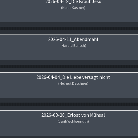
2026-04-18_Die Braut Jesu
(Klaus Kastner)
Audio-Player
2026-04-11_Abendmahl
(Harald Borisch)
Audio-Player
2026-04-04_Die Liebe versagt nicht
(Helmut Deschner)
Audio-Player
2026-03-28_Erlöst von Mühsal
(Jarib Wohlgemuth)
Audio-Player