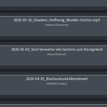
Audio-Player
2026-05-16_Glauben_Hoffnung_Wunder-Gottes.mp3
(Helmut Deschner)
Audio-Player
2026-05-02_Vom Verwalter des Gartens zum Königskind
(Klaus Kastner)
Audio-Player
2026-04-25_Blutbund und Abendmahl
(Dethlef Scholtz)
Audio-Player