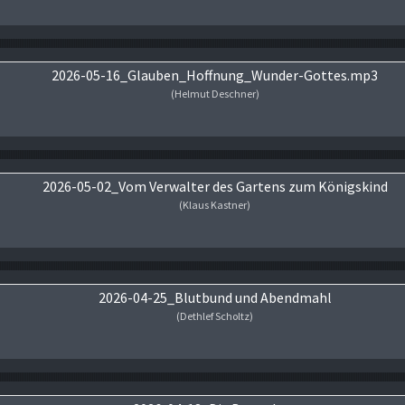
Audio-Player
2026-05-16_Glauben_Hoffnung_Wunder-Gottes.mp3
(Helmut Deschner)
Audio-Player
2026-05-02_Vom Verwalter des Gartens zum Königskind
(Klaus Kastner)
Audio-Player
2026-04-25_Blutbund und Abendmahl
(Dethlef Scholtz)
Audio-Player