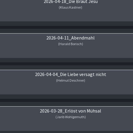
2026-04-18_Die Braut Jesu
(Klaus Kastner)
Audio-Player
2026-04-11_Abendmahl
(Harald Borisch)
Audio-Player
2026-04-04_Die Liebe versagt nicht
(Helmut Deschner)
Audio-Player
2026-03-28_Erlöst von Mühsal
(Jarib Wohlgemuth)
Audio-Player