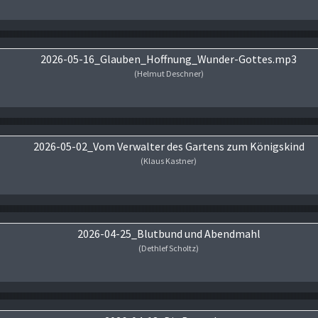
Audio-Player
2026-05-16_Glauben_Hoffnung_Wunder-Gottes.mp3
(Helmut Deschner)
Audio-Player
2026-05-02_Vom Verwalter des Gartens zum Königskind
(Klaus Kastner)
Audio-Player
2026-04-25_Blutbund und Abendmahl
(Dethlef Scholtz)
Audio-Player