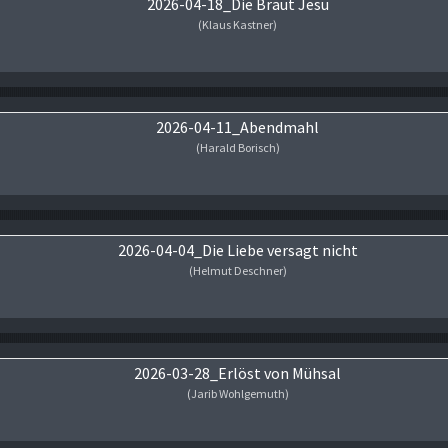
2026-04-18_Die Braut Jesu
(Klaus Kastner)
Audio-Player
2026-04-11_Abendmahl
(Harald Borisch)
Audio-Player
2026-04-04_Die Liebe versagt nicht
(Helmut Deschner)
Audio-Player
2026-03-28_Erlöst von Mühsal
(Jarib Wohlgemuth)
Audio-Player