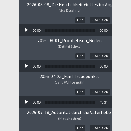
2026-08-08_Die Herrlichkeit Gottes im Angesicht Je
(Nico Deschner)
Audio-Player
LINK
DOWNLOAD
00:00
00:00
2026-08-01_Prophetisch_Reden
(Dethlef Scholz)
Audio-Player
LINK
DOWNLOAD
00:00
00:00
2026-07-25_Fünf Treuepunkte
(Jarib Wohlgemuth)
Audio-Player
LINK
DOWNLOAD
00:00
43:34
2026-07-18_Autorität durch die Vaterliebe Gottes
(Klaus Kastner)
Audio-Player
LINK
DOWNLOAD