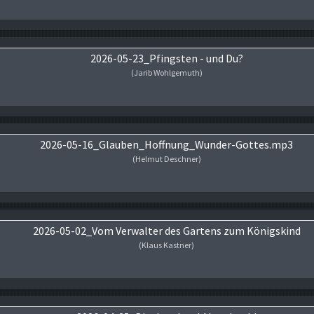
Audio-Player
2026-05-23_Pfingsten - und Du?
(Jarib Wohlgemuth)
Audio-Player
2026-05-16_Glauben_Hoffnung_Wunder-Gottes.mp3
(Helmut Deschner)
Audio-Player
2026-05-02_Vom Verwalter des Gartens zum Königskind
(Klaus Kastner)
Audio-Player