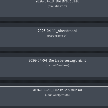
2026-04-18_Die Braut Jesu
(Klaus Kastner)
Audio-Player
2026-04-11_Abendmahl
(Harald Borisch)
Audio-Player
2026-04-04_Die Liebe versagt nicht
(Helmut Deschner)
Audio-Player
2026-03-28_Erlöst von Mühsal
(Jarib Wohlgemuth)
Audio-Player