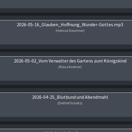
Audio-Player
2026-05-16_Glauben_Hoffnung_Wunder-Gottes.mp3
(Helmut Deschner)
Audio-Player
2026-05-02_Vom Verwalter des Gartens zum Königskind
(Klaus Kastner)
Audio-Player
2026-04-25_Blutbund und Abendmahl
(Dethlef Scholtz)
Audio-Player