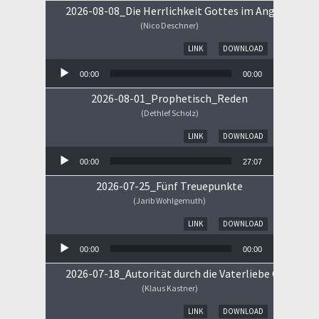
2026-08-08_Die Herrlichkeit Gottes im Angesicht Je
(Nico Deschner)
Audio-Player
LINK
DOWNLOAD
00:00
00:00
2026-08-01_Prophetisch_Reden
(Dethlef Scholz)
Audio-Player
LINK
DOWNLOAD
00:00
27:07
2026-07-25_Fünf Treuepunkte
(Jarib Wohlgemuth)
Audio-Player
LINK
DOWNLOAD
00:00
00:00
2026-07-18_Autorität durch die Vaterliebe Gottes
(Klaus Kastner)
Audio-Player
LINK
DOWNLOAD