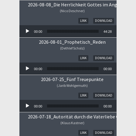
2026-08-08_Die Herrlichkeit Gottes im Angesicht Je
(Nico Deschner)
Audio-Player
LINK
DOWNLOAD
00:00
44:28
2026-08-01_Prophetisch_Reden
(Dethlef Scholz)
Audio-Player
LINK
DOWNLOAD
00:00
00:00
2026-07-25_Fünf Treuepunkte
(Jarib Wohlgemuth)
Audio-Player
LINK
DOWNLOAD
00:00
00:00
2026-07-18_Autorität durch die Vaterliebe Gottes
(Klaus Kastner)
Audio-Player
LINK
DOWNLOAD